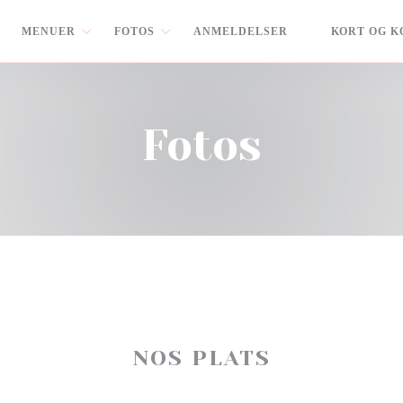
MENUER
FOTOS
ANMELDELSER
KORT OG K
((ÅBNER I ET 
Fotos
NOS PLATS