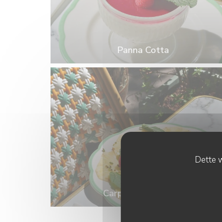
Panna Cotta
Dette w
Carpaccio d'ananas