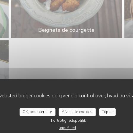
Beignets de courgette
ebsted bruger cookies og giver dig kontrol over, hvad du vil 
OK, accepter alle
Afvis alle cookies
Tilpas
Fortrolighedspolitik
undefined