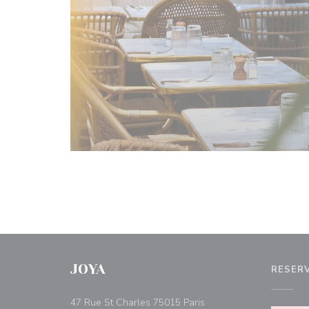
JOYA
RESER
((åbner i et nyt vindue))
47 Rue St Charles 75015 Paris