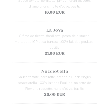
Sauce tomate, fiordilatte, jambon Gran Biscotto,
champignons, huile d'olive, basilic
16,00 EUR
La Joya
Crème de ricotta, fiordilatte, pesto de pistache,
mortadella IGP et sa burrata 100% lait des pouilles,
basilic
21,00 EUR
Nocciotella
Sauce tomate, fiordilatte, bresaola Black Angus,
stracciatella 100% lait des Pouilles, noisette de
Piemont, roquette, huile d'olive, basilic
20,00 EUR