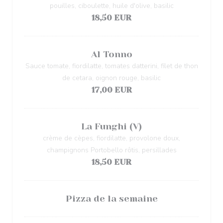
pouilles, ciboulette, huile d'olive, basilic
18,50 EUR
Al Tonno
Sauce tomate, fiordilatte, tomates datterini, filet de thon
de cetara, oignon rouge, basilic
17,00 EUR
La Funghi (V)
crème de cèpes, fiordilatte, provolone doux,
champignons Portobello rôtis, persillades
18,50 EUR
Pizza de la semaine