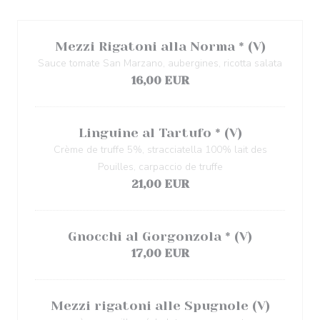
Mezzi Rigatoni alla Norma * (V)
Sauce tomate San Marzano, aubergines, ricotta salata
16,00 EUR
Linguine al Tartufo * (V)
Crème de truffe 5%, stracciatella 100% lait des
Pouilles, carpaccio de truffe
21,00 EUR
Gnocchi al Gorgonzola * (V)
17,00 EUR
Mezzi rigatoni alle Spugnole (V)