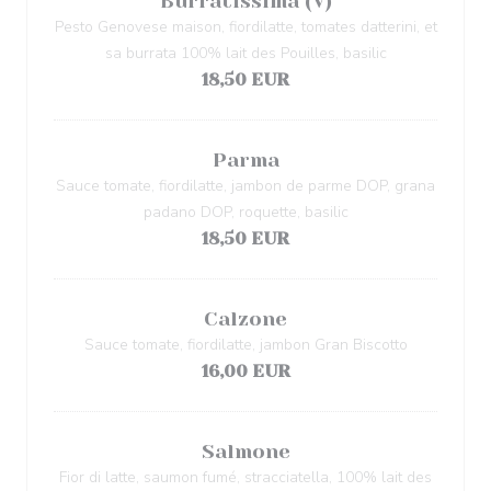
Burratissima (V)
Pesto Genovese maison, fiordilatte, tomates datterini, et
sa burrata 100% lait des Pouilles, basilic
18,50 EUR
Parma
Sauce tomate, fiordilatte, jambon de parme DOP, grana
padano DOP, roquette, basilic
18,50 EUR
Calzone
Sauce tomate, fiordilatte, jambon Gran Biscotto
16,00 EUR
Salmone
Fior di latte, saumon fumé, stracciatella, 100% lait des