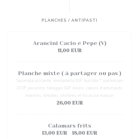
PLANCHES / ANTIPASTI
Arancini Cacio e Pepe (V)
11,00 EUR
Planche mixte ( à partager ou pas )
Spianata piccante, mortadella IGP, burrata *, parmesan
DOP, pecorino, taleggio IGP olives, cœurs d'artichauts
marinés, tomates séchées et focaccia maison
26,00 EUR
Calamars frits
13,00 EUR
18,00 EUR