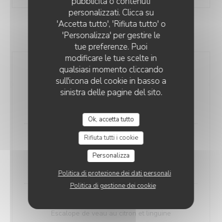
pubblicità o contenuti
personalizzati. Clicca su
'Accetta tutto', 'Rifiuta tutto' o
CARNE / PESCE
'Personalizza' per gestire le
tue preferenze. Puoi
modificare le tue scelte in
qualsiasi momento cliccando
Carpaccio di manzo al pesto
sull'icona del cookie in basso a
Carpaccio de bœuf Limousin copeaux de parmesan
sinistra delle pagine del sito.
DOP, pesto maison, roquette, frites
17,00 EUR
Ok, accetta tutto
Rifiuta tutti i cookie
Scaloppina di vitello alla milanese
Escalope de veau panée et linguine pomodoro
Personalizza
26,00 EUR
Politica di protezione dei dati personali
Politica di gestione dei cookie
Piccata di vitello al limone
Escalope de veau au citron et linguine