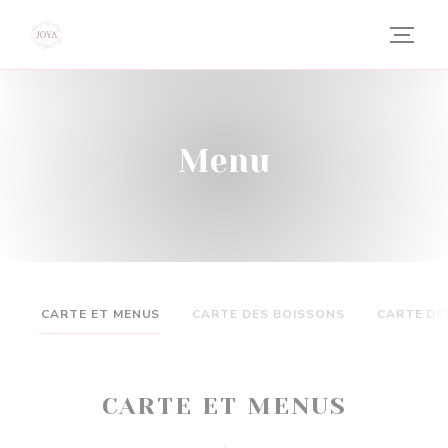
Personalizzazione delle tue scelte sui cookie
Menu
CARTE ET MENUS
CARTE DES BOISSONS
CARTE DE
CARTE ET MENUS