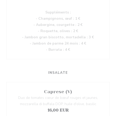
Suppléments :
- Champignons, œuf : 1 €
- Aubergine, courgette : 2 €
- Roquette, olives : 2 €
- Jambon gran biscotto, mortadella : 3 €
- Jambon de parme 24 mois : 4 €
- Burrata : 4 €
INSALATE
Caprese (V)
Duo de tomates cœur de bœuf rouges et jaunes,
mozzarella di buffala DOP, huile d'olive, basilic
16,00 EUR