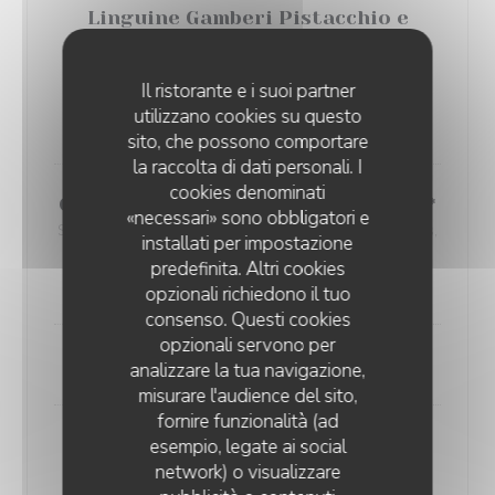
Linguine Gamberi Pistacchio e
Stracciatella
pesto de pistache, gambas flambées à la Grappa;
Il ristorante e i suoi partner
Stracciatella 100% lait des Pouilles
utilizzano cookies su questo
22,00 EUR
sito, che possono comportare
la raccolta di dati personali. I
cookies denominati
Orecchietti di Ragù alla Bolognese*
«necessari» sono obbligatori e
Sauce tomate San Marzano égrené de bœuf’ carottes,
installati per impostazione
céleris, copeaux de pecorino
predefinita. Altri cookies
18,00 EUR
opzionali richiedono il tuo
consenso. Questi cookies
opzionali servono per
Risotto du moment
analizzare la tua navigazione,
misurare l'audience del sito,
fornire funzionalità (ad
esempio, legate ai social
network) o visualizzare
* Sauce maison