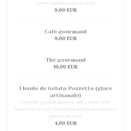
Crème anglaise et glace vanille
9,00 EUR
Café gourmand
9,00 EUR
Thé gourmand
10,00 EUR
1 boule de Gelato Pozzetto (glace
artisanale)
Fiordilatte, gianduia, pistache, café, vanille, citron,
fraise, noix de coco, stracciatella, parfum du moment (3
parfums au choix)
4,00 EUR