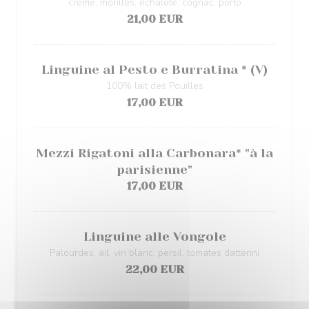
crème, morilles, échalote, cognac, porto
21,00 EUR
Linguine al Pesto e Burratina * (V)
100% lait des Pouilles
17,00 EUR
Mezzi Rigatoni alla Carbonara* "à la
parisienne"
17,00 EUR
Linguine alle Vongole
Palourdes, ail, vin blanc, persil, tomates datterini
22,00 EUR