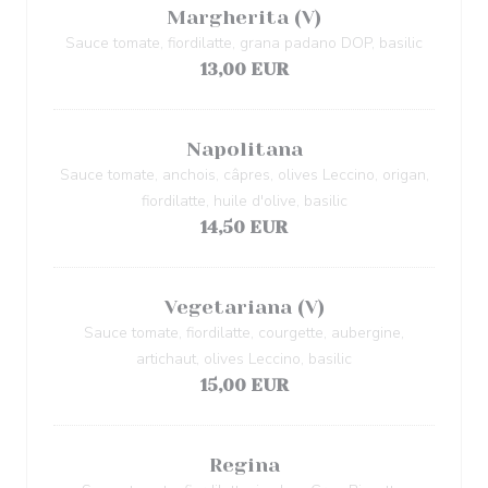
Margherita (V)
Sauce tomate, fiordilatte, grana padano DOP, basilic
13,00 EUR
Napolitana
Sauce tomate, anchois, câpres, olives Leccino, origan,
fiordilatte, huile d'olive, basilic
14,50 EUR
Vegetariana (V)
Sauce tomate, fiordilatte, courgette, aubergine,
artichaut, olives Leccino, basilic
15,00 EUR
Regina