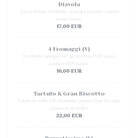
Diavola
Sauce tomate, fiordilatte, spianata piccante, oignon
rouge, basilic
17,00 EUR
4 Fromaggi (V)
Fiordilatte, taleggio IGP, gorgonzola DOP, grana
padano DOP, basilic
16,00 EUR
Tartufo & Gran Biscotto
Crème de truffe 5%, fiordilatte, jambon Gran Biscotto,
carpaccio de truffes
22,00 EUR