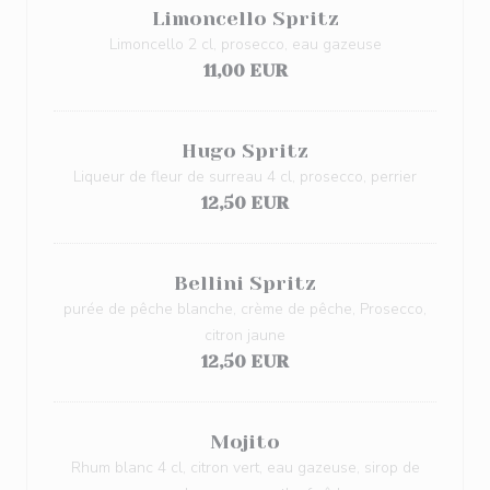
Limoncello Spritz
Limoncello 2 cl, prosecco, eau gazeuse
11,00 EUR
Hugo Spritz
Liqueur de fleur de surreau 4 cl, prosecco, perrier
12,50 EUR
Bellini Spritz
purée de pêche blanche, crème de pêche, Prosecco,
citron jaune
12,50 EUR
Mojito
Rhum blanc 4 cl, citron vert, eau gazeuse, sirop de