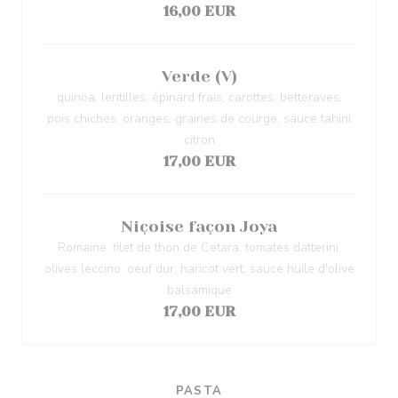
16,00 EUR
Verde (V)
quinoa, lentilles, épinard frais, carottes, betteraves,
pois chiches, oranges, graines de courge, sauce tahini
citron
17,00 EUR
Niçoise façon Joya
Romaine, filet de thon de Cetara, tomates datterini,
olives leccino, oeuf dur, haricot vert, sauce huile d'olive
balsamique
17,00 EUR
PASTA