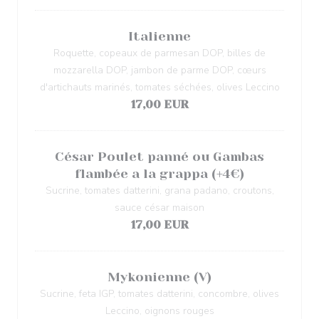
Italienne
Roquette, copeaux de parmesan DOP, billes de
mozzarella DOP, jambon de parme DOP, cœurs
d'artichauts marinés, tomates séchées, olives Leccino
17,00 EUR
César Poulet panné ou Gambas
flambée a la grappa (+4€)
Sucrine, tomates datterini, grana padano, croutons,
sauce césar maison
17,00 EUR
Mykonienne (V)
Sucrine, feta IGP, tomates datterini, concombre, olives
Leccino, oignons rouges