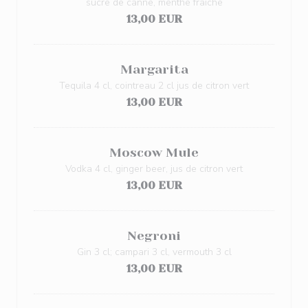
sucre de canne, menthe fraîche
13,00 EUR
Margarita
Tequila 4 cl, cointreau 2 cl jus de citron vert
13,00 EUR
Moscow Mule
Vodka 4 cl, ginger beer, jus de citron vert
13,00 EUR
Negroni
Gin 3 cl; campari 3 cl, vermouth 3 cl
13,00 EUR