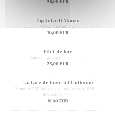
26,00 EUR
Tagliata di Manzo
pièce de boeuf en fines tranches, légumes du moment
29,00 EUR
Filet de bar
Sauce vierge, légumes du moment
25,00 EUR
Tartare de bœuf à l'italienne
Parmesan DOP, pesto maison, stracciatella 100% lait
des pouilles, frites
18,00 EUR