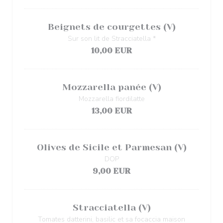
Beignets de courgettes (V)
Sur son lit de Stracciatella *
10,00 EUR
Mozzarella panée (V)
Mozzarella fiordilatte
13,00 EUR
Olives de Sicile et Parmesan (V)
DOP
9,00 EUR
Stracciatella (V)
Tomates datterini, basilic et sa focaccia maison