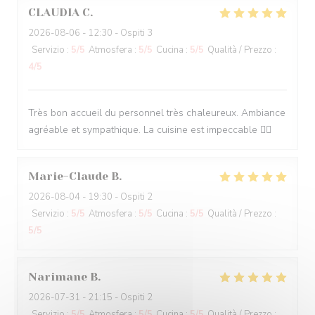
CLAUDIA
C
2026-08-06
- 12:30 - Ospiti 3
Servizio
:
5
/5
Atmosfera
:
5
/5
Cucina
:
5
/5
Qualità / Prezzo
:
4
/5
Très bon accueil du personnel très chaleureux. Ambiance
agréable et sympathique. La cuisine est impeccable 👌🏽
Marie-Claude
B
2026-08-04
- 19:30 - Ospiti 2
Servizio
:
5
/5
Atmosfera
:
5
/5
Cucina
:
5
/5
Qualità / Prezzo
:
5
/5
Narimane
B
2026-07-31
- 21:15 - Ospiti 2
Servizio
:
5
/5
Atmosfera
:
5
/5
Cucina
:
5
/5
Qualità / Prezzo
: