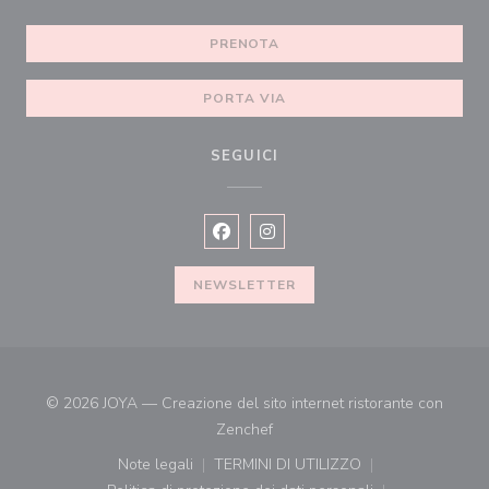
PRENOTA
PORTA VIA
SEGUICI
Facebook ((apre una nuova finestra))
Instagram ((apre una nuova fines
NEWSLETTER
© 2026 JOYA — Creazione del sito internet ristorante con
((apre una nuova finestra))
Zenchef
Note legali
TERMINI DI UTILIZZO
((apre una nuova finestra))
((apre una nuova finestra))