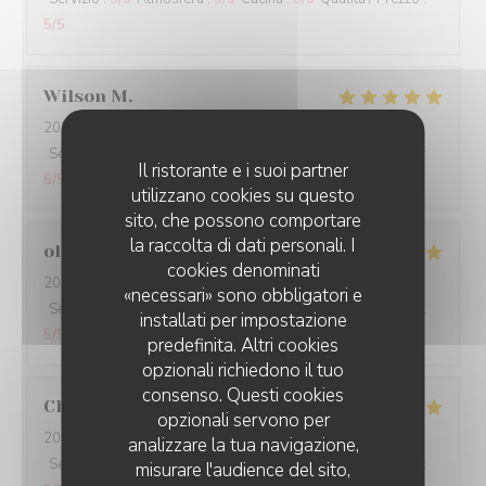
5
/5
Wilson
M
2026-07-29
- 19:30 - Ospiti 3
Servizio
:
5
/5
Atmosfera
:
5
/5
Cucina
:
5
/5
Qualità / Prezzo
:
Il ristorante e i suoi partner
5
/5
utilizzano cookies su questo
sito, che possono comportare
la raccolta di dati personali. I
olivia
B
cookies denominati
2026-07-25
- 20:30 - Ospiti 2
«necessari» sono obbligatori e
Servizio
:
5
/5
Atmosfera
:
5
/5
Cucina
:
5
/5
Qualità / Prezzo
:
installati per impostazione
5
/5
predefinita. Altri cookies
opzionali richiedono il tuo
consenso. Questi cookies
Christiane
A
opzionali servono per
2026-07-25
- 12:00 - Ospiti 4
analizzare la tua navigazione,
Servizio
:
5
/5
Atmosfera
:
5
/5
Cucina
:
5
/5
Qualità / Prezzo
:
misurare l'audience del sito,