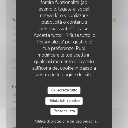
5
/5
fornire funzionalità (ad
esempio, legate ai social
network) o visualizzare
Nathalie
N
pubblicità o contenuti
personalizzati. Clicca su
2026-07-16
- 12:00 - Ospiti 3
'Accetta tutto', 'Rifiuta tutto' o
Servizio
:
5
/5
Atmosfera
:
5
/5
Cucina
:
5
/5
Qualità / Prezzo
:
'Personalizza' per gestire le
5
/5
tue preferenze. Puoi
modificare le tue scelte in
C'est toujours un plaisir de venir dans votre restaurant
qualsiasi momento cliccando
votre accueil mais bien sûr vos plats.
sull'icona del cookie in basso a
sinistra delle pagine del sito.
Franco
G
Ok, accetta tutto
2026-07-11
- 21:00 - Ospiti 4
Rifiuta tutti i cookie
Servizio
:
5
/5
Atmosfera
:
3
/5
Cucina
:
3
/5
Qualità / Prezzo
:
3
/5
Personalizza
Politica di protezione dei dati personali
Serveur top!