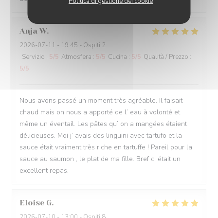
Politica di gestione dei cookie
Anja
W
2026-07-11
- 19:45 - Ospiti 2
Servizio
:
5
/5
Atmosfera
:
5
/5
Cucina
:
5
/5
Qualità / Prezzo
:
5
/5
Nous avons passé un moment très agréable. Il faisait
chaud mais on nous a apporté de l’ eau à volonté et
même un éventail. Les pâtes qu’ on a mangées étaient
délicieuses. Moi j’ avais des linguini avec tartufo et la
sauce était vraiment très riche en tartuffe ! Pareil pour la
sauce au saumon , le plat de ma fille. Bref c’ était un
excellent repas.
Eloise
G
2026-07-10
- 13:00 - Ospiti 8