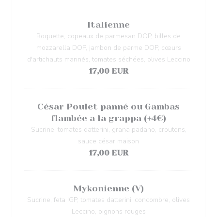
Italienne
Roquette, copeaux de parmesan DOP, billes de
mozzarella DOP, jambon de parme DOP, cœurs
d'artichauts marinés, tomates séchées, olives Leccino
17,00 EUR
César Poulet panné ou Gambas
flambée a la grappa (+4€)
Sucrine, tomates datterini, grana padano, croutons,
sauce césar maison
17,00 EUR
Mykonienne (V)
Sucrine, feta IGP, tomates datterini, concombre, olives
Leccino, oignons rouges