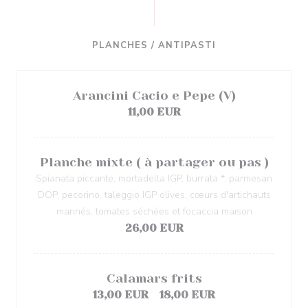
PLANCHES / ANTIPASTI
Arancini Cacio e Pepe (V)
11,00 EUR
Planche mixte ( à partager ou pas )
Spianata piccante, mortadella IGP, burrata *, parmesan
DOP, pecorino, taleggio IGP olives, cœurs d'artichauts
marinés, tomates séchées et focaccia maison
26,00 EUR
Calamars frits
13,00 EUR
18,00 EUR