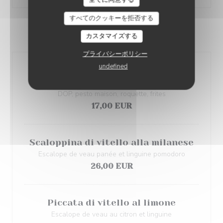
すべてのクッキーを拒否する
CARNE / PESCE
カスタマイズする
プライバシーポリシー
undefined
Carpaccio di manzo al pesto
Carpaccio de bœuf Limousin copeaux de parmesan
DOP, pesto maison, roquette, frites
17,00 EUR
Scaloppina di vitello alla milanese
Escalope de veau panée et linguine pomodoro
26,00 EUR
Piccata di vitello al limone
Escalope de veau au citron et linguine