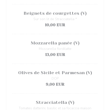
Beignets de courgettes (V)
Sur son lit de Stracciatella *
10,00 EUR
Mozzarella panée (V)
Mozzarella fiordilatte
13,00 EUR
Olives de Sicile et Parmesan (V)
DOP
9,00 EUR
Stracciatella (V)
Tomates datterini, basilic et sa focaccia maison