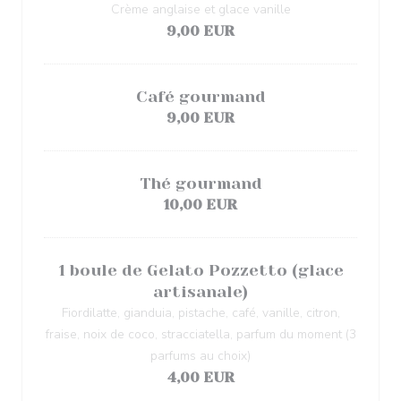
Crème anglaise et glace vanille
9,00 EUR
Café gourmand
9,00 EUR
Thé gourmand
10,00 EUR
1 boule de Gelato Pozzetto (glace
artisanale)
Fiordilatte, gianduia, pistache, café, vanille, citron,
fraise, noix de coco, stracciatella, parfum du moment (3
parfums au choix)
4,00 EUR