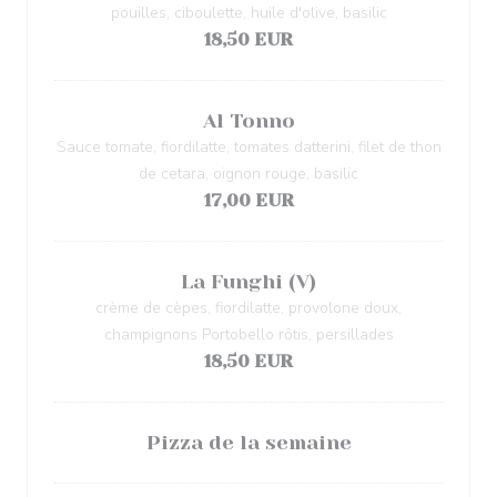
pouilles, ciboulette, huile d'olive, basilic
18,50 EUR
Al Tonno
Sauce tomate, fiordilatte, tomates datterini, filet de thon
de cetara, oignon rouge, basilic
17,00 EUR
La Funghi (V)
crème de cèpes, fiordilatte, provolone doux,
champignons Portobello rôtis, persillades
18,50 EUR
Pizza de la semaine