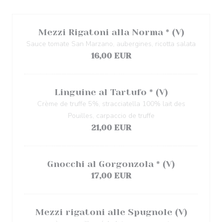
Mezzi Rigatoni alla Norma * (V)
Sauce tomate San Marzano, aubergines, ricotta salata
16,00 EUR
Linguine al Tartufo * (V)
Crème de truffe 5%, stracciatella 100% lait des
Pouilles, carpaccio de truffe
21,00 EUR
Gnocchi al Gorgonzola * (V)
17,00 EUR
Mezzi rigatoni alle Spugnole (V)