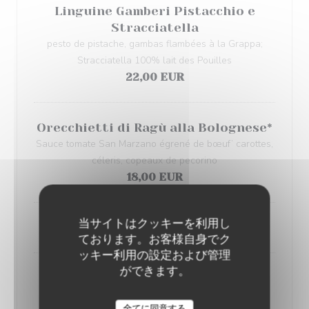
Linguine Gamberi Pistacchio e
Stracciatella
pesto de pistache, gambas flambées à la Grappa;
Stracciatella 100% lait des Pouilles
22,00 EUR
Orecchietti di Ragù alla Bolognese*
Sauce tomate San Marzano égrené de bœuf’ carottes,
céleris, copeaux de pecorino
18,00 EUR
当サイトはクッキーを利用し
Risotto du moment
ております。お客様自身でク
ッキー利用の設定および管理
ができます。
* Sauce maison
全てに同意する