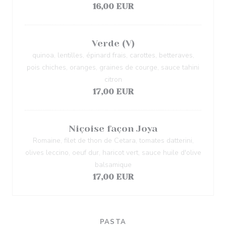
16,00 EUR
Verde (V)
quinoa, lentilles, épinard frais, carottes, betteraves,
pois chiches, oranges, graines de courge, sauce tahini
citron
17,00 EUR
Niçoise façon Joya
Romaine, filet de thon de Cetara, tomates datterini,
olives leccino, oeuf dur, haricot vert, sauce huile d'olive
balsamique
17,00 EUR
PASTA