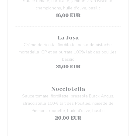
Sauce tomate, fiordilatte, jambon Gran Biscotto,
champignons, huile d'olive, basilic
16,00 EUR
La Joya
Crème de ricotta, fiordilatte, pesto de pistache,
mortadella IGP et sa burrata 100% lait des pouilles,
basilic
21,00 EUR
Nocciotella
Sauce tomate, fiordilatte, bresaola Black Angus,
stracciatella 100% lait des Pouilles, noisette de
Piemont, roquette, huile d'olive, basilic
20,00 EUR