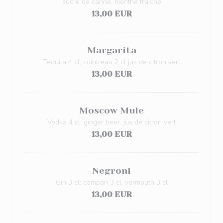
sucre de canne, menthe fraîche
13,00 EUR
Margarita
Tequila 4 cl, cointreau 2 cl jus de citron vert
13,00 EUR
Moscow Mule
Vodka 4 cl, ginger beer, jus de citron vert
13,00 EUR
Negroni
Gin 3 cl; campari 3 cl, vermouth 3 cl
13,00 EUR