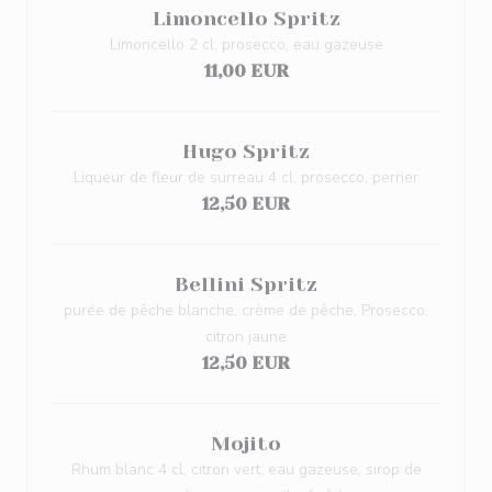
Limoncello Spritz
Limoncello 2 cl, prosecco, eau gazeuse
11,00 EUR
Hugo Spritz
Liqueur de fleur de surreau 4 cl, prosecco, perrier
12,50 EUR
Bellini Spritz
purée de pêche blanche, crème de pêche, Prosecco,
citron jaune
12,50 EUR
Mojito
Rhum blanc 4 cl, citron vert, eau gazeuse, sirop de