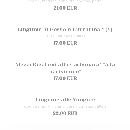
crème, morilles, échalote, cognac, porto
21,00 EUR
Linguine al Pesto e Burratina * (V)
100% lait des Pouilles
17,00 EUR
Mezzi Rigatoni alla Carbonara* "à la
parisienne"
17,00 EUR
Linguine alle Vongole
Palourdes, ail, vin blanc, persil, tomates datterini
22,00 EUR