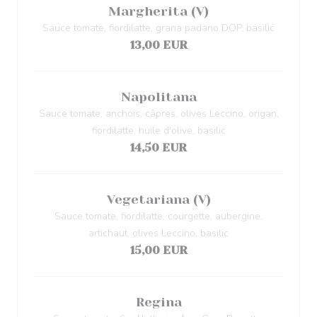
Margherita (V)
Sauce tomate, fiordilatte, grana padano DOP, basilic
13,00 EUR
Napolitana
Sauce tomate, anchois, câpres, olives Leccino, origan,
fiordilatte, huile d'olive, basilic
14,50 EUR
Vegetariana (V)
Sauce tomate, fiordilatte, courgette, aubergine,
artichaut, olives Leccino, basilic
15,00 EUR
Regina