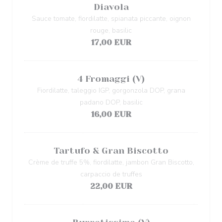
Diavola
Sauce tomate, fiordilatte, spianata piccante, oignon
rouge, basilic
17,00 EUR
4 Fromaggi (V)
Fiordilatte, taleggio IGP, gorgonzola DOP, grana
padano DOP, basilic
16,00 EUR
Tartufo & Gran Biscotto
Crème de truffe 5%, fiordilatte, jambon Gran Biscotto,
carpaccio de truffes
22,00 EUR