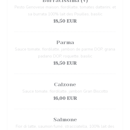
Burratissima (V)
Pesto Genovese maison, fiordilatte, tomates datterini, et
sa burrata 100% lait des Pouilles, basilic
18,50 EUR
Parma
Sauce tomate, fiordilatte, jambon de parme DOP, grana
padano DOP, roquette, basilic
18,50 EUR
Calzone
Sauce tomate, fiordilatte, jambon Gran Biscotto
16,00 EUR
Salmone
Fior di latte, saumon fumé, stracciatella, 100% lait des