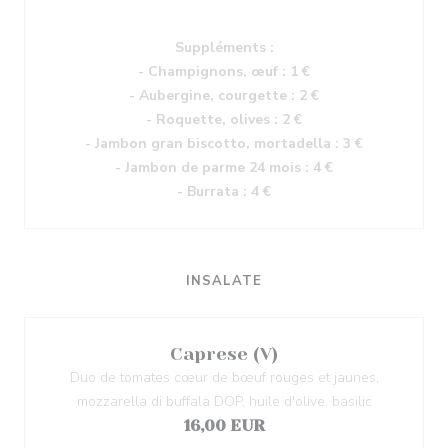
Suppléments :
- Champignons, œuf : 1 €
- Aubergine, courgette : 2 €
- Roquette, olives : 2 €
- Jambon gran biscotto, mortadella : 3 €
- Jambon de parme 24 mois : 4 €
- Burrata : 4 €
INSALATE
Caprese (V)
Duo de tomates cœur de bœuf rouges et jaunes,
mozzarella di buffala DOP, huile d'olive, basilic
16,00 EUR