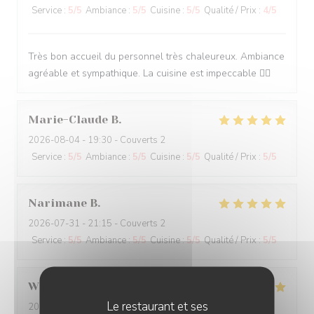
Service
:
5
/5
Ambiance
:
5
/5
Cuisine
:
5
/5
Qualité / Prix
:
4
/5
Très bon accueil du personnel très chaleureux. Ambiance
agréable et sympathique. La cuisine est impeccable 👌🏽
Marie-Claude
B
2026-08-04
- 19:30 - Couverts 2
Service
:
5
/5
Ambiance
:
5
/5
Cuisine
:
5
/5
Qualité / Prix
:
5
/5
Narimane
B
2026-07-31
- 21:15 - Couverts 2
Service
:
5
/5
Ambiance
:
5
/5
Cuisine
:
5
/5
Qualité / Prix
:
5
/5
Wilson
M
Le restaurant et ses
2026-07-29
- 19:30 - Couverts 3