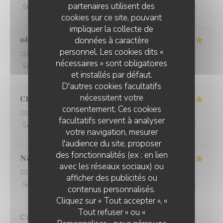
partenaires utilisent des
Service
:
5
/5
Ambiance
:
5
/5
Cuisine
:
5
/5
Qualité / Prix
:
5
/5
cookies sur ce site, pouvant
impliquer la collecte de
données à caractère
olivia
B
personnel. Les cookies dits «
2026-07-25
- 20:30 - Couverts 2
nécessaires » sont obligatoires
Service
:
5
/5
Ambiance
:
5
/5
Cuisine
:
5
/5
Qualité / Prix
:
5
/5
et installés par défaut.
D'autres cookies facultatifs
nécessitent votre
Christiane
A
consentement. Ces cookies
2026-07-25
- 12:00 - Couverts 4
facultatifs servent à analyser
Service
:
5
/5
Ambiance
:
5
/5
Cuisine
:
5
/5
Qualité / Prix
:
5
/5
votre navigation, mesurer
l'audience du site, proposer
des fonctionnalités (ex : en lien
Nathalie
N
avec les réseaux sociaux) ou
2026-07-16
- 12:00 - Couverts 3
afficher des publicités ou
Service
:
5
/5
Ambiance
:
5
/5
Cuisine
:
5
/5
Qualité / Prix
:
5
/5
contenus personnalisés.
Cliquez sur « Tout accepter », «
Tout refuser » ou «
C'est toujours un plaisir de venir dans votre restaurant