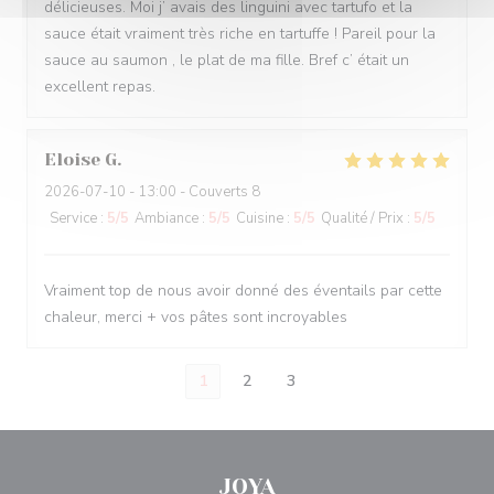
délicieuses. Moi j’ avais des linguini avec tartufo et la
sauce était vraiment très riche en tartuffe ! Pareil pour la
sauce au saumon , le plat de ma fille. Bref c’ était un
excellent repas.
Eloise
G
2026-07-10
- 13:00 - Couverts 8
Service
:
5
/5
Ambiance
:
5
/5
Cuisine
:
5
/5
Qualité / Prix
:
5
/5
Vraiment top de nous avoir donné des éventails par cette
chaleur, merci + vos pâtes sont incroyables
1
2
3
JOYA