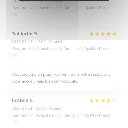
2026-07-25
- 12:00 - Ospiti 4
Servizio
:
5
/5
Atmosfera
:
5
/5
Cucina
:
5
/5
Qualità / Prezzo
:
5
/5
Nathalie
N
2026-07-16
- 12:00 - Ospiti 3
Servizio
:
5
/5
Atmosfera
:
5
/5
Cucina
:
5
/5
Qualità / Prezzo
:
5
/5
C'est toujours un plaisir de venir dans votre restaurant
votre accueil mais bien sûr vos plats.
Franco
G
2026-07-11
- 21:00 - Ospiti 4
Servizio
:
5
/5
Atmosfera
:
3
/5
Cucina
:
3
/5
Qualità / Prezzo
:
3
/5