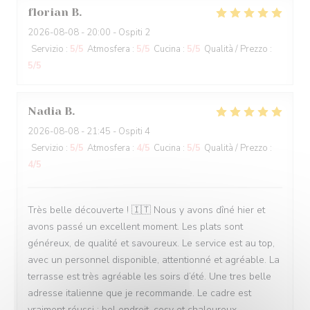
florian
B
2026-08-08
- 20:00 - Ospiti 2
Servizio
:
5
/5
Atmosfera
:
5
/5
Cucina
:
5
/5
Qualità / Prezzo
:
5
/5
Nadia
B
2026-08-08
- 21:45 - Ospiti 4
Servizio
:
5
/5
Atmosfera
:
4
/5
Cucina
:
5
/5
Qualità / Prezzo
:
4
/5
Très belle découverte ! 🇮🇹 Nous y avons dîné hier et
avons passé un excellent moment. Les plats sont
généreux, de qualité et savoureux. Le service est au top,
avec un personnel disponible, attentionné et agréable. La
terrasse est très agréable les soirs d’été. Une tres belle
adresse italienne que je recommande. Le cadre est
vraiment réussi : bel endroit, cosy et chaleureux.