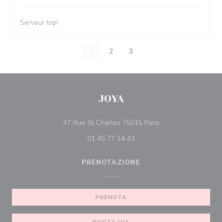
Serveur top!
1
2
3
JOYA
((apre una nuova fin
47 Rue St Charles 75015 Paris
01 45 77 14 43
PRENOTAZIONE
PRENOTA