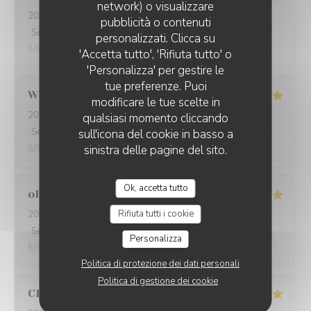
network) o visualizzare
2026-07-31
- 21:15 - Ospiti 2
pubblicità o contenuti
Servizio
:
5
/5
Atmosfera
:
5
/5
Cucina
:
5
/5
Qualità / Prezzo
:
personalizzati. Clicca su
5
/5
'Accetta tutto', 'Rifiuta tutto' o
'Personalizza' per gestire le
tue preferenze. Puoi
Wilson
M
modificare le tue scelte in
2026-07-29
- 19:30 - Ospiti 3
qualsiasi momento cliccando
Servizio
:
5
/5
Atmosfera
:
5
/5
Cucina
:
5
/5
Qualità / Prezzo
:
sull'icona del cookie in basso a
5
/5
sinistra delle pagine del sito.
Ok, accetta tutto
olivia
B
Rifiuta tutti i cookie
2026-07-25
- 20:30 - Ospiti 2
Servizio
:
5
/5
Atmosfera
:
5
/5
Cucina
:
5
/5
Qualità / Prezzo
:
Personalizza
5
/5
Politica di protezione dei dati personali
Politica di gestione dei cookie
Christiane
A