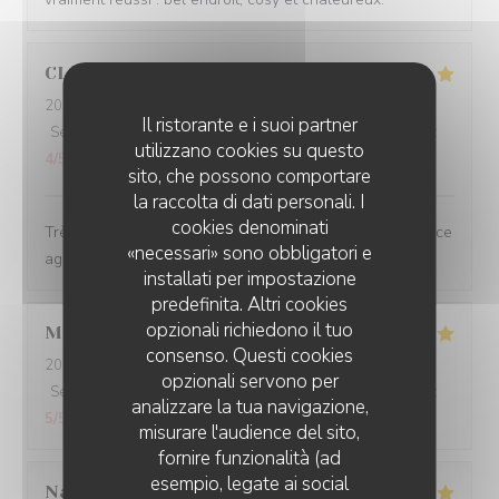
CLAUDIA
C
2026-08-06
- 12:30 - Ospiti 3
Il ristorante e i suoi partner
Servizio
:
5
/5
Atmosfera
:
5
/5
Cucina
:
5
/5
Qualità / Prezzo
:
utilizzano cookies su questo
4
/5
sito, che possono comportare
la raccolta di dati personali. I
cookies denominati
Très bon accueil du personnel très chaleureux. Ambiance
«necessari» sono obbligatori e
agréable et sympathique. La cuisine est impeccable 👌🏽
installati per impostazione
predefinita. Altri cookies
opzionali richiedono il tuo
Marie-Claude
B
consenso. Questi cookies
2026-08-04
- 19:30 - Ospiti 2
opzionali servono per
Servizio
:
5
/5
Atmosfera
:
5
/5
Cucina
:
5
/5
Qualità / Prezzo
:
analizzare la tua navigazione,
5
/5
misurare l'audience del sito,
fornire funzionalità (ad
esempio, legate ai social
Narimane
B