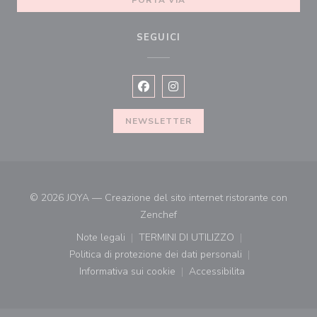
PORTA VIA
SEGUICI
Facebook ((apre una nuova finestra))
Instagram ((apre una nuova fines
NEWSLETTER
© 2026 JOYA — Creazione del sito internet ristorante con
((apre una nuova finestra))
Zenchef
Note legali
TERMINI DI UTILIZZO
((apre una nuova finestra))
((apre una nuova finestra))
Politica di protezione dei dati personali
((apre una nuova finestra))
Informativa sui cookie
Accessibilita
((apre una nuova finestra))
((apre una nuova finest