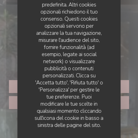
predefinita. Altri cookies
opzionali richiedono il tuo
consenso. Questi cookies
opzionali servono per
analizzare la tua navigazione,
misurare l'audience del sito,
fornire funzionalità (ad
TRATTORIA
•
PARIS
esempio, legate ai social
network) o visualizzare
JOYA
pubblicità o contenuti
personalizzati. Clicca su
'Accetta tutto', 'Rifiuta tutto' o
PRENOTA
'Personalizza' per gestire le
tue preferenze. Puoi
PORTA VIA
modificare le tue scelte in
qualsiasi momento cliccando
sull'icona del cookie in basso a
sinistra delle pagine del sito.