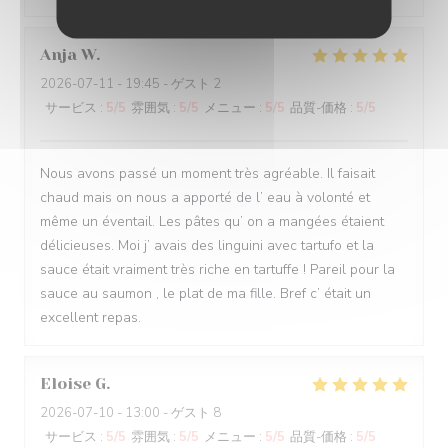
Anja
W
2026-07-11
- 19:45 - ゲスト 2
サービス
:
5
/5
雰囲気
:
5
/5
メニュー
:
5
/5
品質-価格
:
5
/5
Nous avons passé un moment très agréable. Il faisait
chaud mais on nous a apporté de l’ eau à volonté et
même un éventail. Les pâtes qu’ on a mangées étaient
délicieuses. Moi j’ avais des linguini avec tartufo et la
sauce était vraiment très riche en tartuffe ! Pareil pour la
sauce au saumon , le plat de ma fille. Bref c’ était un
excellent repas.
Eloise
G
2026-07-10
- 13:00 - ゲスト 8
サービス
:
5
/5
雰囲気
:
5
/5
メニュー
:
5
/5
品質-価格
:
5
/5