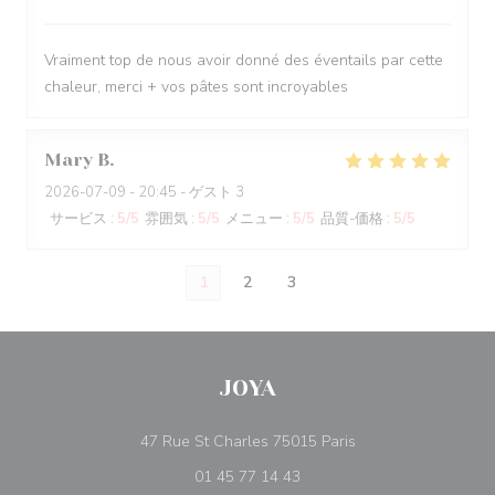
Vraiment top de nous avoir donné des éventails par cette
chaleur, merci + vos pâtes sont incroyables
Mary
B
2026-07-09
- 20:45 - ゲスト 3
サービス
:
5
/5
雰囲気
:
5
/5
メニュー
:
5
/5
品質-価格
:
5
/5
1
2
3
JOYA
((新しいウィンドウ
47 Rue St Charles 75015 Paris
01 45 77 14 43