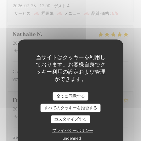
2026-07-25
- 12:00 - ゲスト 4
サービス
:
5
/5
雰囲気
:
5
/5
メニュー
:
5
/5
品質-価格
:
5
/5
Nathalie
N
2026-07-16
- 12:00 - ゲスト 3
サービス
:
5
/5
雰囲気
:
5
/5
メニュー
:
5
/5
品質-価格
:
5
/5
当サイトはクッキーを利用し
ております。お客様自身でク
ッキー利用の設定および管理
C'est toujours un plaisir de venir dans votre restaurant
ができます。
votre accueil mais bien sûr vos plats.
全てに同意する
Franco
G
すべてのクッキーを拒否する
2026-07-11
- 21:00 - ゲスト 4
サービス
:
5
/5
雰囲気
:
3
/5
メニュー
:
3
/5
品質-価格
:
3
/5
カスタマイズする
プライバシーポリシー
Serveur top!
undefined