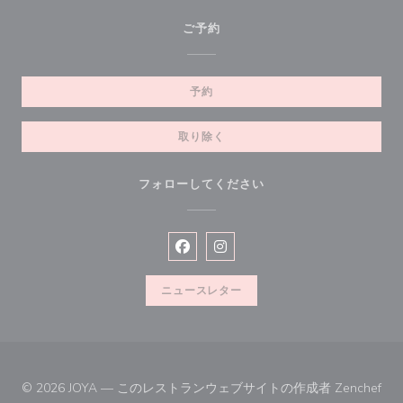
ご予約
予約
取り除く
フォローしてください
Facebook ((新しいウィンドウで開
Instagram ((新しいウィン
ニュースレター
((
© 2026 JOYA — このレストランウェブサイトの作成者
Zenchef