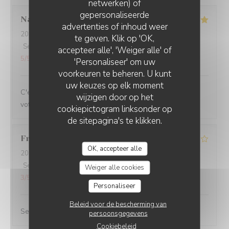
netwerken) of
gepersonaliseerde
Nathalie
N
advertenties of inhoud weer
2026-07-16
- 12:00 - Gasten 3
te geven. Klik op 'OK,
Service
:
5
/5
Atmosfeer
:
5
/5
Keuken
:
5
/5
Kwaliteit / Prijs
:
accepteer alle', 'Weiger alle' of
5
/5
'Personaliseer' om uw
voorkeuren te beheren. U kunt
uw keuzes op elk moment
C'est toujours un plaisir de venir dans votre restaurant
wijzigen door op het
votre accueil mais bien sûr vos plats.
cookiepictogram linksonder op
de sitepagina's te klikken.
Franco
G
OK, accepteer alle
2026-07-11
- 21:00 - Gasten 4
Service
:
5
/5
Atmosfeer
:
3
/5
Keuken
:
3
/5
Kwaliteit / Prijs
:
Weiger alle cookies
3
/5
Personaliseer
Beleid voor de bescherming van
Serveur top!
persoonsgegevens
Cookiebeleid