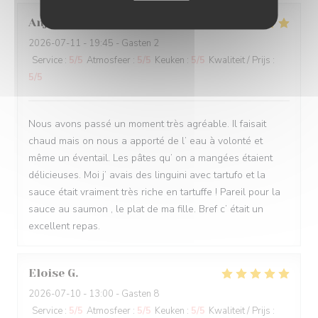
Anja
W
2026-07-11
- 19:45 - Gasten 2
Service
:
5
/5
Atmosfeer
:
5
/5
Keuken
:
5
/5
Kwaliteit / Prijs
:
5
/5
Nous avons passé un moment très agréable. Il faisait
chaud mais on nous a apporté de l’ eau à volonté et
même un éventail. Les pâtes qu’ on a mangées étaient
délicieuses. Moi j’ avais des linguini avec tartufo et la
sauce était vraiment très riche en tartuffe ! Pareil pour la
sauce au saumon , le plat de ma fille. Bref c’ était un
excellent repas.
Eloise
G
2026-07-10
- 13:00 - Gasten 8
Service
:
5
/5
Atmosfeer
:
5
/5
Keuken
:
5
/5
Kwaliteit / Prijs
: