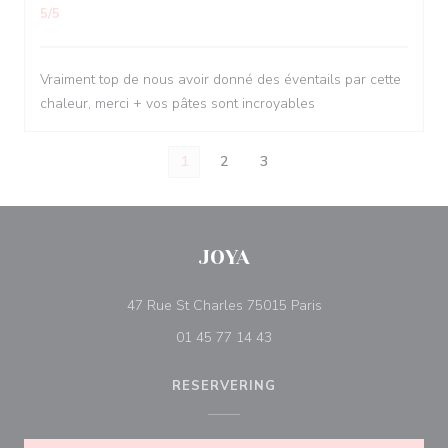
5
/5
Vraiment top de nous avoir donné des éventails par cette
chaleur, merci + vos pâtes sont incroyables
1
2
3
JOYA
((opent in een nieuw
47 Rue St Charles 75015 Paris
01 45 77 14 43
RESERVERING