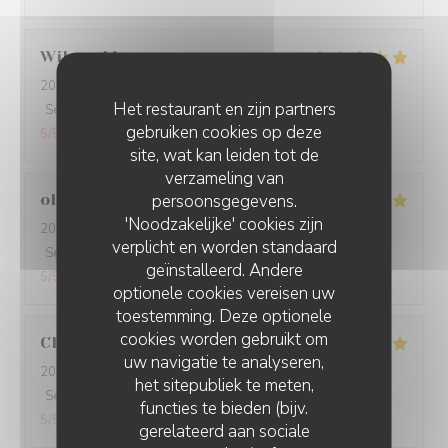
Wilson
M
2026-07-29
- 19:30 - Gasten 3
Het restaurant en zijn partners
Service
:
5
/5
Atmosfeer
:
5
/5
Keuken
:
5
/5
Kwaliteit / Prijs
:
gebruiken cookies op deze
5
/5
site, wat kan leiden tot de
verzameling van
persoonsgegevens.
olivia
B
'Noodzakelijke' cookies zijn
2026-07-25
- 20:30 - Gasten 2
verplicht en worden standaard
Service
:
5
/5
Atmosfeer
:
5
/5
Keuken
:
5
/5
Kwaliteit / Prijs
:
geïnstalleerd. Andere
5
/5
optionele cookies vereisen uw
toestemming. Deze optionele
cookies worden gebruikt om
Christiane
A
uw navigatie te analyseren,
2026-07-25
- 12:00 - Gasten 4
het sitepubliek te meten,
Service
:
5
/5
Atmosfeer
:
5
/5
Keuken
:
5
/5
Kwaliteit / Prijs
:
functies te bieden (bijv.
5
/5
gerelateerd aan sociale