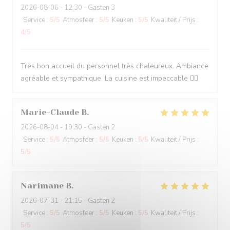
2026-08-06
- 12:30 - Gasten 3
Service
:
5
/5
Atmosfeer
:
5
/5
Keuken
:
5
/5
Kwaliteit / Prijs
:
4
/5
Très bon accueil du personnel très chaleureux. Ambiance
agréable et sympathique. La cuisine est impeccable 👌🏽
Marie-Claude
B
2026-08-04
- 19:30 - Gasten 2
Service
:
5
/5
Atmosfeer
:
5
/5
Keuken
:
5
/5
Kwaliteit / Prijs
:
5
/5
Narimane
B
2026-07-31
- 21:15 - Gasten 2
Service
:
5
/5
Atmosfeer
:
5
/5
Keuken
:
5
/5
Kwaliteit / Prijs
:
5
/5