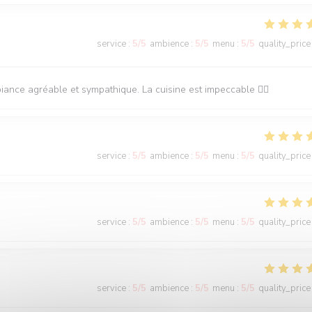
service
:
5
/5
ambience
:
5
/5
menu
:
5
/5
quality_price
ance agréable et sympathique. La cuisine est impeccable 👌🏽
service
:
5
/5
ambience
:
5
/5
menu
:
5
/5
quality_price
service
:
5
/5
ambience
:
5
/5
menu
:
5
/5
quality_price
service
:
5
/5
ambience
:
5
/5
menu
:
5
/5
quality_price