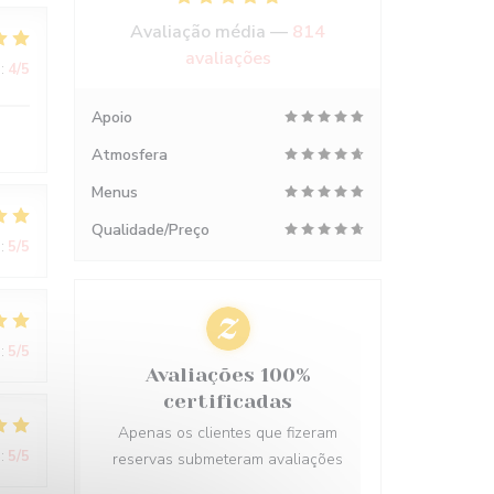
Avaliação média —
814
avaliações
:
4
/5
Apoio
Atmosfera
Menus
Qualidade/Preço
:
5
/5
:
5
/5
Avaliações 100%
certificadas
Apenas os clientes que fizeram
:
5
/5
reservas submeteram avaliações