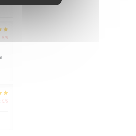
:
5
/5
l.
:
5
/5