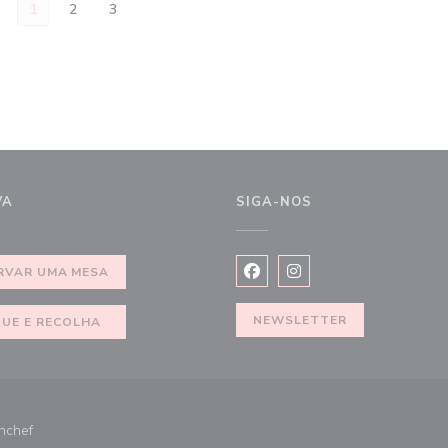
1
2
3
VA
SIGA-NOS
))
RVAR UMA MESA
Facebook ((abre numa nova jan
Instagram ((abre numa n
NEWSLETTER
QUE E RECOLHA
((abre numa nova janela))
nchef