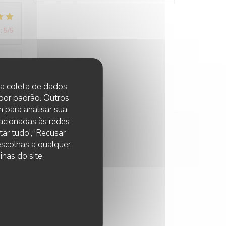
:
5
/5
:
5
/5
 na coleta de dados
 por padrão. Outros
 para analisar sua
lacionadas às redes
:
5
/5
ar tudo', 'Recusar
 escolhas a qualquer
nas do site.
:
3
/5