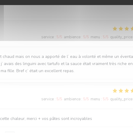
service
:
5
/5
ambience
:
5
/5
menu
:
5
/5
quality_price
t chaud mais on nous a apporté de l’ eau à volonté et même un éventai
’ avais des linguini avec tartufo et la sauce était vraiment très riche en
ma fille. Bref c’ était un excellent repas.
service
:
5
/5
ambience
:
5
/5
menu
:
5
/5
quality_price
cette chaleur, merci + vos pâtes sont incroyables