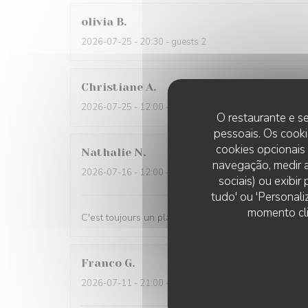
olivia
B
2026-07-25
- 20:30 - guests 2
Christiane
A
2026-07-25
- 12:00 - guests 4
O restaurante e se
pessoais. Os cooki
cookies opcionais
Nathalie
N
navegação, medir a
2026-07-16
- 12:00 - guests 3
sociais) ou exibi
tudo' ou 'Personali
momento cli
C'est toujours un plaisir de venir dans votre restaur
Franco
G
2026-07-11
- 21:00 - guests 4