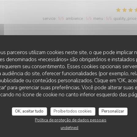
service
:
5
/5
ambience
:
5
/5
menu
:
5
/5
quality_price
service
:
5
/5
ambience
:
5
/5
menu
:
5
/5
quality_price
us parceiros utilizam cookies neste site, o que pode implicar
es denominados «necessários» são obrigatórios e instalados
 requerem seu consentimento. Esses cookies opcionais servem
 audiência do site, oferecer funcionalidades (por exemplo, re
service
:
5
/5
ambience
:
5
/5
menu
:
5
/5
quality_price
r publicidade ou conteúdos personalizados. Clique em 'OK, aceit
zar' para gerenciar suas preferências. Você pode alterar suas
cando no ícone de cookie no canto inferior esquerdo das pági
ant votre accueil mais bien sûr vos plats.
OK, aceitar tudo
Proíbe todos cookies
Personalizar
Política de proteção de dados pessoais
service
:
5
/5
ambience
:
3
/5
menu
:
3
/5
quality_price
undefined