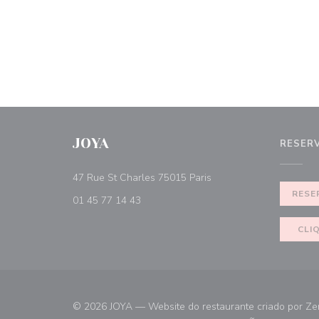
JOYA
RESER
((abre numa nova janela
47 Rue St Charles 75015 Paris
RESE
01 45 77 14 43
CLI
© 2026 JOYA — Website do restaurante criado por
Ze