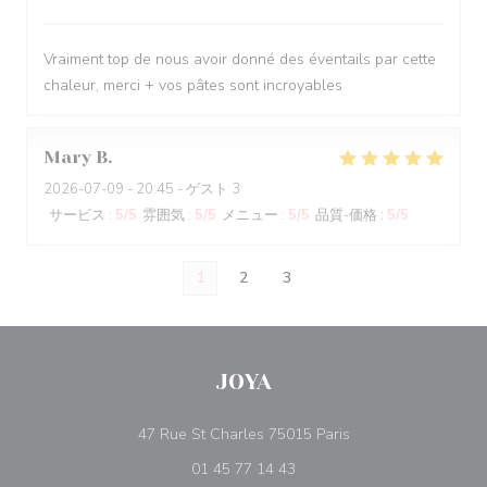
Vraiment top de nous avoir donné des éventails par cette
chaleur, merci + vos pâtes sont incroyables
Mary
B
2026-07-09
- 20:45 - ゲスト 3
サービス
:
5
/5
雰囲気
:
5
/5
メニュー
:
5
/5
品質-価格
:
5
/5
1
2
3
JOYA
((新しいウィンドウ
47 Rue St Charles 75015 Paris
01 45 77 14 43