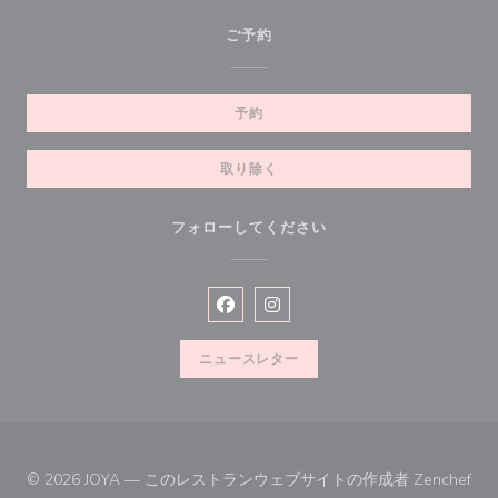
ご予約
予約
取り除く
フォローしてください
Facebook ((新しいウィンドウで開
Instagram ((新しいウィン
ニュースレター
((
© 2026 JOYA — このレストランウェブサイトの作成者
Zenchef