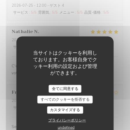
2026-07-25
- 12:00 - ゲスト 4
サービス
:
5
/5
雰囲気
:
5
/5
メニュー
:
5
/5
品質-価格
:
5
/5
Nathalie
N
2026-07-16
- 12:00 - ゲスト 3
サービス
:
5
/5
雰囲気
:
5
/5
メニュー
:
5
/5
品質-価格
:
5
/5
当サイトはクッキーを利用し
ております。お客様自身でク
ッキー利用の設定および管理
C'est toujours un plaisir de venir dans votre restaurant
ができます。
votre accueil mais bien sûr vos plats.
全てに同意する
Franco
G
すべてのクッキーを拒否する
2026-07-11
- 21:00 - ゲスト 4
サービス
:
5
/5
雰囲気
:
3
/5
メニュー
:
3
/5
品質-価格
:
3
/5
カスタマイズする
プライバシーポリシー
Serveur top!
undefined