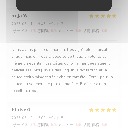
Anja
W
2026-07-11
- 19:45 - ゲスト 2
サービス
:
5
/5
雰囲気
:
5
/5
メニュー
:
5
/5
品質-価格
:
5
/5
Nous avons passé un moment très agréable. Il faisait
chaud mais on nous a apporté de l’ eau à volonté et
même un éventail. Les pâtes qu’ on a mangées étaient
délicieuses. Moi j’ avais des linguini avec tartufo et la
sauce était vraiment très riche en tartuffe ! Pareil pour la
sauce au saumon , le plat de ma fille. Bref c’ était un
excellent repas.
Eloise
G
2026-07-10
- 13:00 - ゲスト 8
サービス
:
5
/5
雰囲気
:
5
/5
メニュー
:
5
/5
品質-価格
:
5
/5