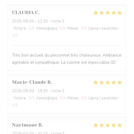
CLAUDIA
C
2026-08-06
- 12:30 - гости 3
Услуги
:
5
/5
Атмосфера
:
5
/5
Меню
:
5
/5
Цена / качество
:
4
/5
Très bon accueil du personnel très chaleureux. Ambiance
agréable et sympathique. La cuisine est impeccable 👌🏽
Marie-Claude
B
2026-08-04
- 19:30 - гости 2
Услуги
:
5
/5
Атмосфера
:
5
/5
Меню
:
5
/5
Цена / качество
:
5
/5
Narimane
B
2026-07-31
- 21:15 - гости 2