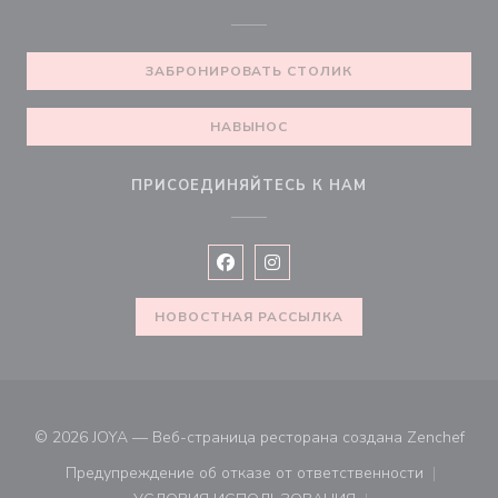
ЗАБРОНИРОВАТЬ СТОЛИК
НАВЫНОС
ПРИСОЕДИНЯЙТЕСЬ К НАМ
Facebook ((открывается в новом окн
Instagram ((открывается в нов
НОВОСТНАЯ РАССЫЛКА
((от
© 2026 JOYA — Веб-страница ресторана создана
Zenchef
Предупреждение об отказе от ответственности
((открывается в новом окне))