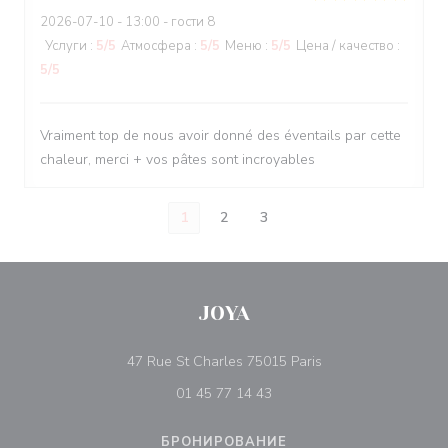
2026-07-10
- 13:00 - гости 8
Услуги
:
5
/5
Атмосфера
:
5
/5
Меню
:
5
/5
Цена / качество
:
5
/5
Vraiment top de nous avoir donné des éventails par cette
chaleur, merci + vos pâtes sont incroyables
1
2
3
JOYA
((открывается в но
47 Rue St Charles 75015 Paris
01 45 77 14 43
БРОНИРОВАНИЕ