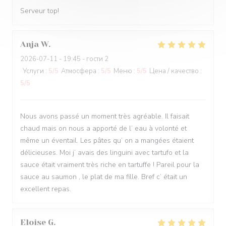
Serveur top!
Anja
W
2026-07-11
- 19:45 - гости 2
Услуги
:
5
/5
Атмосфера
:
5
/5
Меню
:
5
/5
Цена / качество
:
5
/5
Nous avons passé un moment très agréable. Il faisait
chaud mais on nous a apporté de l’ eau à volonté et
même un éventail. Les pâtes qu’ on a mangées étaient
délicieuses. Moi j’ avais des linguini avec tartufo et la
sauce était vraiment très riche en tartuffe ! Pareil pour la
sauce au saumon , le plat de ma fille. Bref c’ était un
excellent repas.
Eloise
G