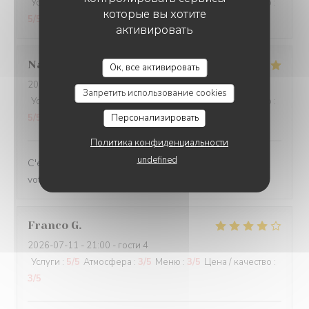
Услуги
:
5
/5
Атмосфера
:
5
/5
Меню
:
5
/5
Цена / качество
:
которые вы хотите
5
/5
активировать
Nathalie
N
Ок, все активировать
2026-07-16
- 12:00 - гости 3
Запретить использование cookies
Услуги
:
5
/5
Атмосфера
:
5
/5
Меню
:
5
/5
Цена / качество
:
5
/5
Персонализировать
Политика конфиденциальности
undefined
C'est toujours un plaisir de venir dans votre restaurant
votre accueil mais bien sûr vos plats.
Franco
G
2026-07-11
- 21:00 - гости 4
Услуги
:
5
/5
Атмосфера
:
3
/5
Меню
:
3
/5
Цена / качество
:
3
/5