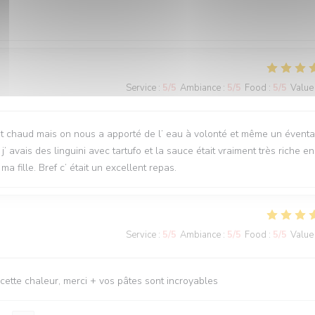
Service
:
5
/5
Ambiance
:
5
/5
Food
:
5
/5
Value
t chaud mais on nous a apporté de l’ eau à volonté et même un éventai
’ avais des linguini avec tartufo et la sauce était vraiment très riche en
ma fille. Bref c’ était un excellent repas.
Service
:
5
/5
Ambiance
:
5
/5
Food
:
5
/5
Value
cette chaleur, merci + vos pâtes sont incroyables