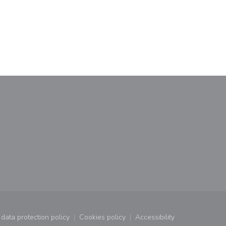
ndow))
 new window))
data protection policy
Cookies policy
Accessibility
window))
((opens in a new window))
((opens in a new window))
((opens in a new wind