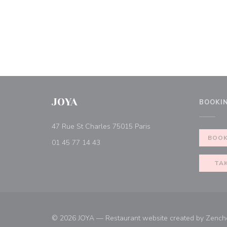
JOYA
BOOKI
((opens in a new windo
47 Rue St Charles 75015 Paris
BOOK
01 45 77 14 43
TA
© 2026 JOYA — Restaurant website created by
Zench