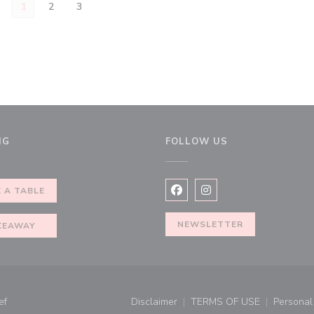
1
2
3
NG
FOLLOW US
w))
 A TABLE
Facebook ((opens in a new wi
Instagram ((opens in a
NEWSLETTER
KEAWAY
((opens in a new window))
ef
Disclaimer
TERMS OF USE
Personal 
((opens in a new window))
((opens in a new 