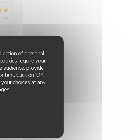
:
5
/5
:
5
/5
llection of personal
cookies require your
e audience, provide
ontent. Click on 'OK,
:
5
/5
e your choices at any
ages.
:
3
/5