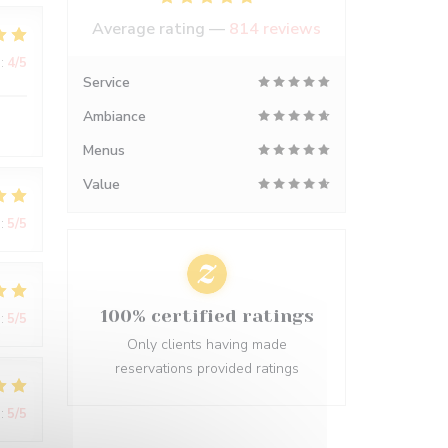
Average rating —
814 reviews
:
4
/5
Service
Ambiance
Menus
Value
:
5
/5
100% certified ratings
:
5
/5
Only clients having made
reservations provided ratings
:
5
/5